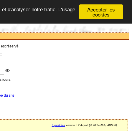
Accepter les
 et d'analyser notre trafic. L'usage
cookies
 est réservé
:
 jours.
ée du site
ExpoActes
version 3.2.4-prod (©
2005-2026, ADSoft)