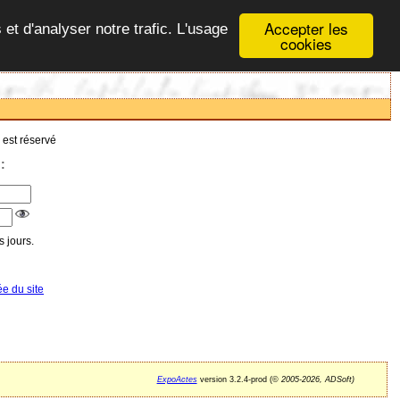
Accepter les
 et d'analyser notre trafic. L'usage
cookies
 est réservé
:
 jours.
ée du site
ExpoActes
version 3.2.4-prod (©
2005-2026, ADSoft)