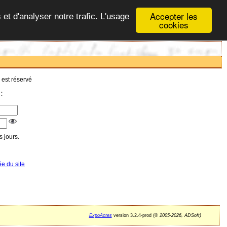
Accepter les
 et d'analyser notre trafic. L'usage
cookies
 est réservé
:
 jours.
ée du site
ExpoActes
version 3.2.4-prod (©
2005-2026, ADSoft)